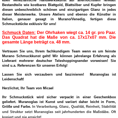
eben venezianische Handwerkskunst auf allerhöchstem Niveau!
Bestandteile wie kostbares Blattgold, Blattsilber und Kupfer bringen
diesen unbeschreiblich schönen und einzigartigen Glanz in jedes
dieser Meisterwerke. Unsere Ateliers und ebenso die Künstler in
Italien, genauer gesagt in Murano/Venedig, fertigen diese
Schmuckstücke exklusiv für uns!
Schmuck Daten:
Der Ohrhaken wiegt ca. 14 gr. pro Paar.
Das Quadrat hat die Maße von ca. 17x17x07 mm. Die
gesamte Länge beträgt ca. 48 mm.
Vertrauen Sie uns, Ihrem fachkundigem Team wenn es um feinste
Murano Schmuckkunst geht! Wir können jahrelange Erfahrung als
Lieferant mehrerer deutscher Teleshoppingsender vorweisen! Sie
sind u.a. Referenzen für unseren Erfolg!
Lassen Sie sich verzaubern und faszinieren! Muranoglas ist
Leidenschaft!
Herzlichst, Ihr Team von Micael
Ihr Schmuckstück wird sicher verpackt in einer Geschenkbox
geliefert. Muranoglas ist Kunst und variiert daher leicht in Form,
Größe und Farbe.
In Verarbeitung, Glanz, Qualität, Reinheit, Stabilität
und Struktur setzt Muranoglas seit jahrhunderten die Maßstäbe. Oft
kopiert und nie erreicht!