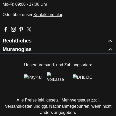
Mo-Fr, 09:00 - 17:00 Uhr
Oder über unser
Kontaktformular
.
Besuche uns auf Facebook – öffnet in neuem Tab (externer Li
Schau auf Instagram vorbei – öffnet in neuem Tab (externe
Lass dich auf Pinterest inspirieren – öffnet in neuem T
Folge uns auf X – öffnet in neuem Tab (externer L
Rechtliches
Muranoglas
Unsere Versand- und Zahlungsarten:
Alle Preise inkl. gesetzl. Mehrwertsteuer zzgl.
Versandkosten
und ggf. Nachnahmegebühren, wenn nicht
anders angegeben.