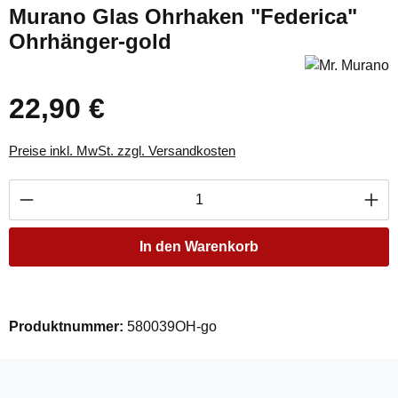
Murano Glas Ohrhaken "Federica"
Ohrhänger-gold
22,90 €
Regulärer Preis:
Preise inkl. MwSt. zzgl. Versandkosten
Produkt Anzahl: Gib den gewünschten Wert ei
In den Warenkorb
Produktnummer:
580039OH-go