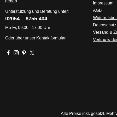
Impressum
AGB
Unterstützung und Beratung unter:
Widerrufsbe
02054 – 8755 404
Datenschutz
Mo-Fr, 09:00 - 17:00 Uhr
Versand & Z
Oder über unser
Kontaktformular
.
Vertrag wide
Besuche uns auf Facebook – öffnet in neuem Tab (externer L
Schau auf Instagram vorbei – öffnet in neuem Tab (extern
Lass dich auf Pinterest inspirieren – öffnet in neuem
Folge uns auf X – öffnet in neuem Tab (externer 
Alle Preise inkl. gesetzl. Mehr