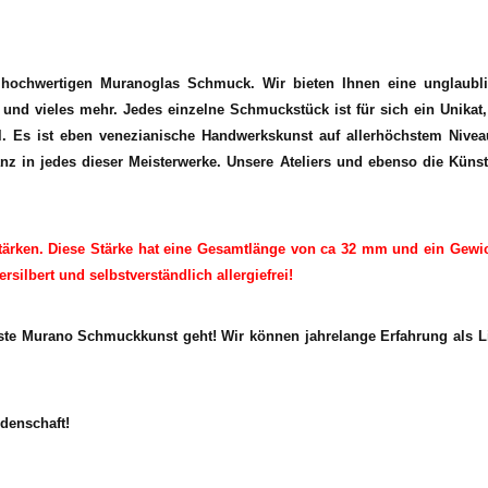
d hochwertigen Muranoglas Schmuck. Wir bieten Ihnen eine unglaub
d vieles mehr. Jedes einzelne Schmuckstück ist für sich ein Unikat, s
l. Es ist eben venezianische Handwerkskunst auf allerhöchstem Niveau
z in jedes dieser Meisterwerke. Unsere Ateliers und ebenso die Künstle
 Stärken. Diese Stärke hat eine Gesamtlänge von ca 32 mm und ein Gewi
silbert und selbstverständlich allergiefrei!
te Murano Schmuckkunst geht! Wir können jahrelange Erfahrung als Li
denschaft!