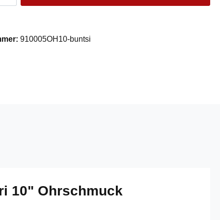
mmer:
910005OH10-buntsi
ori 10" Ohrschmuck