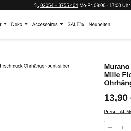
02054 – 8755 404
Mo-Fr, 09:00 - 17:00 Uhr
r
Deko
Accessoires
SALE%
Neuheiten
Murano 
Mille F
Ohrhäng
13,90
Regulärer Pr
Preise inkl. 
Produkt 