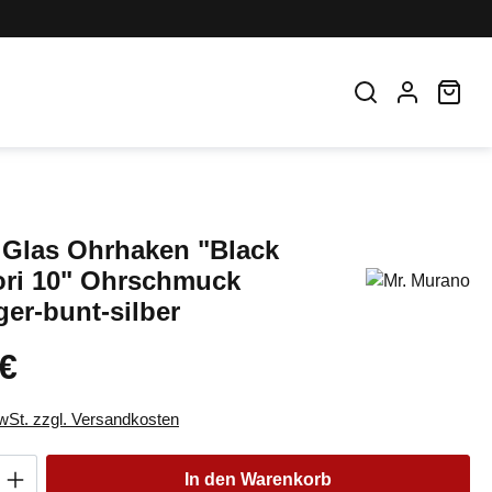
War
Glas Ohrhaken "Black
iori 10" Ohrschmuck
er-bunt-silber
 €
eis:
MwSt. zzgl. Versandkosten
Anzahl: Gib den gewünschten Wert ein oder
In den Warenkorb