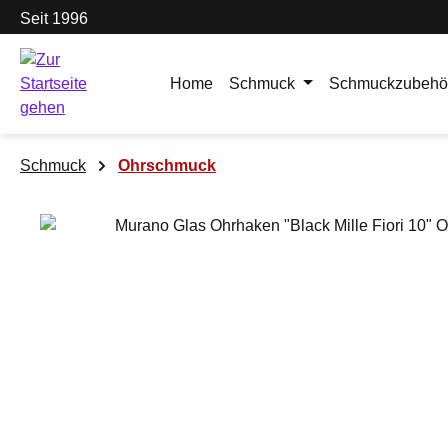
Seit 1996
m Hauptinhalt springen
Zur Suche springen
Zur Hauptnavigation springen
Home
Schmuck
Schmuckzubehö
Schmuck
Ohrschmuck
Bildergalerie überspringen