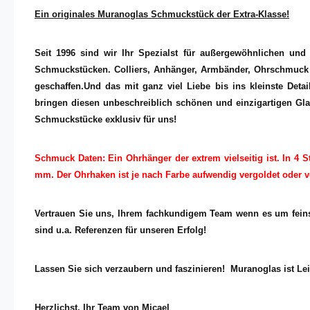
Ein originales Muranoglas Schmuckstück der Extra-Klasse!
Seit 1996 sind wir Ihr Spezialst für außergewöhnlichen un
Schmuckstücken. Colliers, Anhänger, Armbänder, Ohrschmuck un
geschaffen.Und das mit ganz viel Liebe bis ins kleinste Detai
bringen diesen unbeschreiblich schönen und einzigartigen Glan
Schmuckstücke exklusiv für uns!
Schmuck Daten: Ein Ohrhänger der extrem vielseitig ist. In 4
mm. Der Ohrhaken ist je nach Farbe aufwendig vergoldet oder ver
Vertrauen Sie uns, Ihrem fachkundigem Team wenn es um feins
sind u.a. Referenzen für unseren Erfolg!
Lassen Sie sich verzaubern und faszinieren! Muranoglas ist Lei
Herzlichst, Ihr Team von Micael