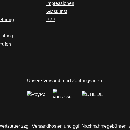
Impressionen
Glaskunst
lehrung
B2B
ahlung
rrufen
ink)
er Link)
 Tab (externer Link)
Link)
Unsere Versand- und Zahlungsarten:
wertsteuer zzgl.
Versandkosten
und ggf. Nachnahmegebühren, w