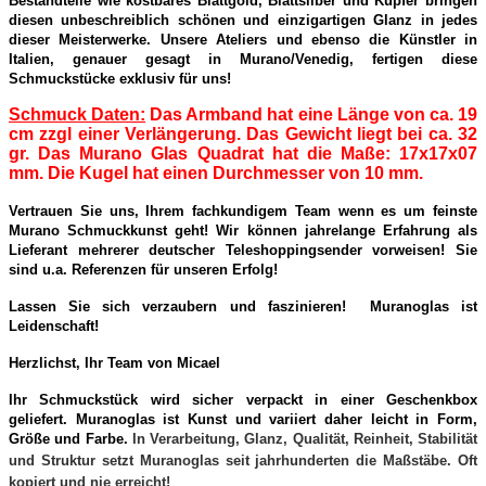
Bestandteile wie kostbares Blattgold, Blattsilber und Kupfer bringen
diesen unbeschreiblich schönen und einzigartigen Glanz in jedes
dieser Meisterwerke. Unsere Ateliers und ebenso die Künstler in
Italien, genauer gesagt in Murano/Venedig, fertigen diese
Schmuckstücke exklusiv für uns!
Schmuck Daten:
Das Armband hat eine Länge von ca. 19
cm zzgl einer Verlängerung. Das Gewicht liegt bei ca. 32
gr. Das Murano Glas Quadrat hat die Maße: 17x17x07
mm. Die Kugel hat einen Durchmesser von 10 mm.
Vertrauen Sie uns, Ihrem fachkundigem Team wenn es um feinste
Murano Schmuckkunst geht! Wir können jahrelange Erfahrung als
Lieferant mehrerer deutscher Teleshoppingsender vorweisen! Sie
sind u.a. Referenzen für unseren Erfolg!
Lassen Sie sich verzaubern und faszinieren! Muranoglas ist
Leidenschaft!
Herzlichst, Ihr Team von Micael
Ihr Schmuckstück wird sicher verpackt in einer Geschenkbox
geliefert. Muranoglas ist Kunst und variiert daher leicht in Form,
Größe und Farbe.
In Verarbeitung, Glanz, Qualität, Reinheit, Stabilität
und Struktur setzt Muranoglas seit jahrhunderten die Maßstäbe. Oft
kopiert und nie erreicht!