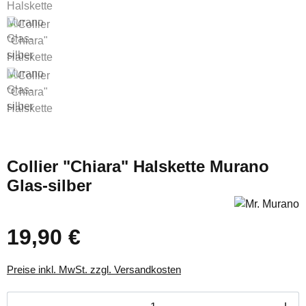
Collier "Chiara" Halskette Murano
Glas-silber
19,90 €
Regulärer Preis:
Preise inkl. MwSt. zzgl. Versandkosten
Produkt Anzahl: Gib den gewünschten Wert ei