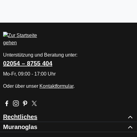
Unterstützung und Beratung unter:
02054 – 8755 404
Mo-Fr, 09:00 - 17:00 Uhr
Oder über unser
Kontaktformular
.
Besuche uns auf Facebook – öffnet in neuem Tab (externer Li
Schau auf Instagram vorbei – öffnet in neuem Tab (externe
Lass dich auf Pinterest inspirieren – öffnet in neuem T
Folge uns auf X – öffnet in neuem Tab (externer L
Rechtliches
Muranoglas