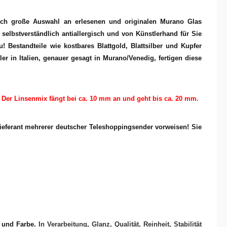
lich große Auswahl an erlesenen und originalen Murano Glas
elbstverständlich antiallergisch und von Künstlerhand für Sie
! Bestandteile wie kostbares Blattgold, Blattsilber und Kupfer
r in Italien, genauer gesagt in Murano/Venedig, fertigen diese
Der Linsenmix fängt bei ca. 10 mm an und geht bis ca. 20 mm.
eferant mehrerer deutscher Teleshoppingsender vorweisen! Sie
e und Farbe.
In Verarbeitung, Glanz, Qualität, Reinheit, Stabilität