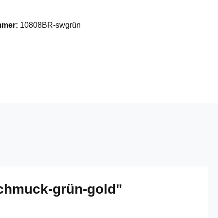
mmer:
10808BR-swgrün
chmuck-grün-gold"