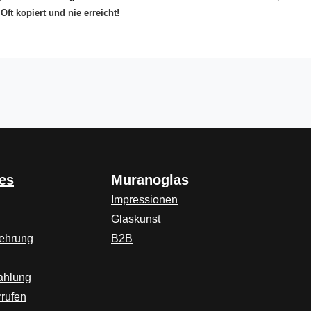
ft kopiert und nie erreicht!
es
Muranoglas
Impressionen
Glaskunst
lehrung
B2B
ahlung
rrufen