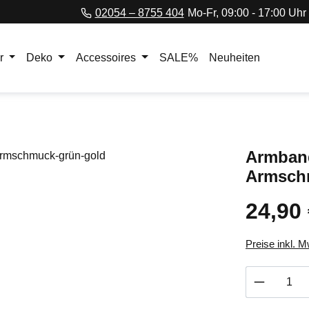
02054 – 8755 404
Mo-Fr, 09:00 - 17:00 Uhr
r
Deko
Accessoires
SALE%
Neuheiten
Armband
Armsch
24,90
Regulärer Pr
Preise inkl. 
Produkt 