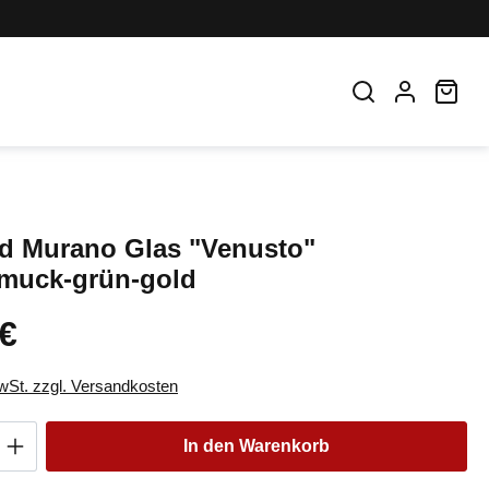
War
 Murano Glas "Venusto"
muck-grün-gold
 €
eis:
MwSt. zzgl. Versandkosten
Anzahl: Gib den gewünschten Wert ein oder
In den Warenkorb