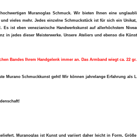
d hochwertigen Muranoglas Schmuck. Wir bieten Ihnen eine unglaub
d vieles mehr. Jedes einzelne Schmuckstück ist für sich ein Unikat, s
l. Es ist eben venezianische Handwerkskunst auf allerhöchstem Niveau
z in jedes dieser Meisterwerke. Unsere Ateliers und ebenso die Künstle
chen Bandes Ihrem Handgelenk immer an. Das Armband wiegt ca. 22 gr. 
te Murano Schmuckkunst geht! Wir können jahrelange Erfahrung als Li
denschaft!
liefert. Muranoglas ist Kunst und variiert daher leicht in Form, Größ