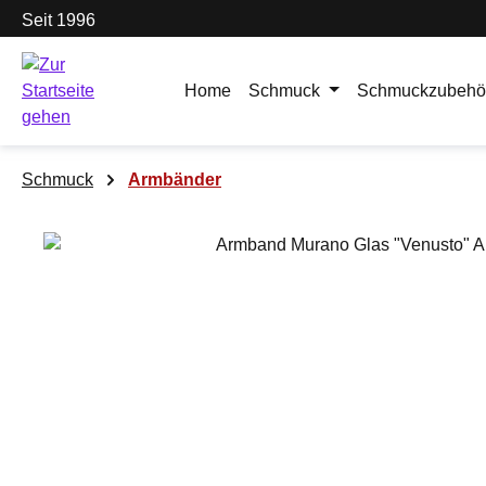
Seit 1996
m Hauptinhalt springen
Zur Suche springen
Zur Hauptnavigation springen
Home
Schmuck
Schmuckzubehö
Schmuck
Armbänder
Bildergalerie überspringen